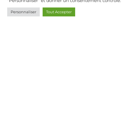
"Personnaliser" et donner un consentement contrôlé.
de Guyenne,
Talence,
Villenave d’Ornon
Personnaliser
Tout Accepter
06 08 52 28 19