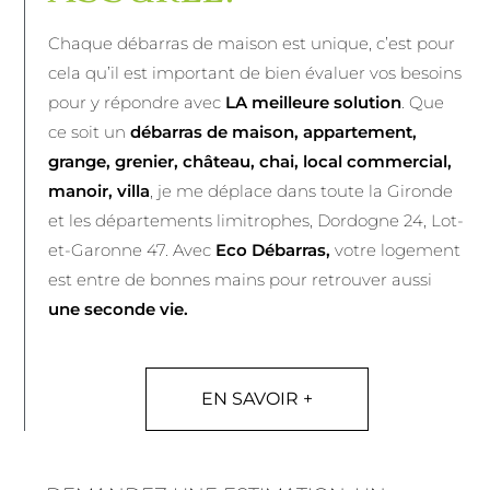
Chaque débarras de maison est unique, c’est pour
cela qu’il est important de bien évaluer vos besoins
pour y répondre avec
LA meilleure solution
. Que
ce soit un
débarras de maison, appartement,
grange, grenier, château, chai, local commercial,
manoir, villa
, je me déplace dans toute la Gironde
et les départements limitrophes, Dordogne 24, Lot-
et-Garonne 47. Avec
Eco Débarras,
votre logement
est entre de bonnes mains pour retrouver aussi
une seconde vie.
EN SAVOIR +