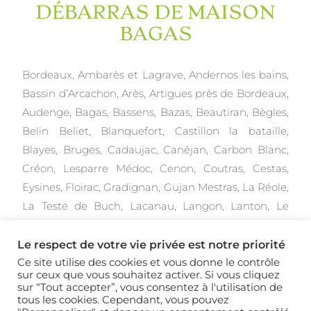
DÉBARRAS DE MAISON
BAGAS
Bordeaux,
Ambarès et Lagrave,
Andernos les bains,
Bassin d’Arcachon,
Arès,
Artigues près de Bordeaux,
Audenge,
Bagas,
Bassens,
Bazas,
Beautiran,
Bègles,
Belin Beliet,
Blanquefort,
Castillon la bataille,
Blayes,
Bruges,
Cadaujac,
Canéjan,
Carbon Blanc,
Créon,
Lesparre Médoc,
Cenon,
Coutras,
Cestas,
Eysines,
Floirac,
Gradignan,
Gujan Mestras,
La Réole,
La Teste de Buch,
Lacanau,
Langon,
Lanton,
Le
Barp,
Le Bouscat,
Le Haillan,
Le Taillan Médoc,
Le
Teich,
Cap Ferret,
Libourne,
Lormont,
Monségur,
Le respect de votre vie privée est notre priorité
Marmande,
Parempuyre,
Pessac,
St Aubin du
Ce site utilise des cookies et vous donne le contrôle
sur ceux que vous souhaitez activer. Si vous cliquez
Médoc,
Saint Jean d’Illac,
Saint Loubès,
Saint
sur “Tout accepter”, vous consentez à l'utilisation de
Médard en Jalles,
Sainte Eulalie,
Salles,
Sauveterre
tous les cookies. Cependant, vous pouvez