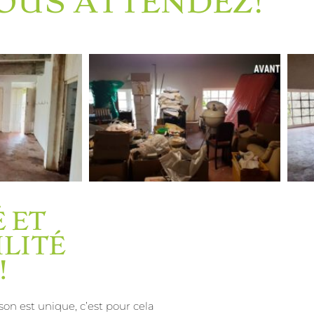
VOUS ATTENDEZ!
 ET
LITÉ
!
n est unique, c’est pour cela