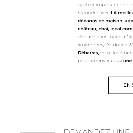
qu’il est important de bi
répondre avec
LA meille
débarras de maison, app
château, chai, local com
déplace dans toute la Gi
limitrophes, Dordogne 24
Débarras,
votre logement
pour retrouver aussi
une 
EN 
DEMANDEZ UNE E