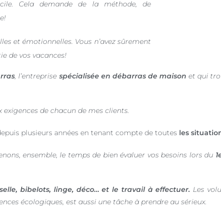
cile.
Cela demande de la méthode, de
e!
lles et émotionnelles. Vous n’avez sûrement
tie de vos vacances!
rras
, l’entreprise
spécialisée en débarras de maison
et qui tr
 exigences de chacun de mes clients.
epuis plusieurs années en tenant compte de toutes
les situatio
renons, ensemble, le temps de bien évaluer vos besoins lors du
1
lle, bibelots, linge, déco… et le travail à effectuer.
Les vol
nces écologiques, est aussi une tâche à prendre au sérieux.