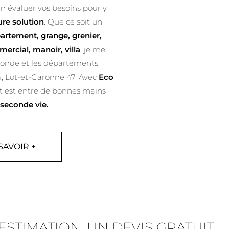
en évaluer vos besoins pour y
ure solution
. Que ce soit un
artement, grange, grenier,
mercial, manoir, villa
, je me
ronde et les départements
, Lot-et-Garonne 47. Avec
Eco
 est entre de bonnes mains
seconde vie.
SAVOIR +
STIMATION, UN DEVIS GRATUIT