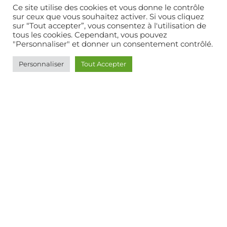
Créon,
Lesparre Médoc,
Cenon,
Coutras,
Cestas,
Ce site utilise des cookies et vous donne le contrôle
Eysines,
Floirac,
Gradignan,
Gujan Mestras,
La Réole,
sur ceux que vous souhaitez activer. Si vous cliquez
sur “Tout accepter”, vous consentez à l'utilisation de
La Teste de Buch,
Lacanau,
Langon,
Lanton,
Le
tous les cookies. Cependant, vous pouvez
Barp,
Le Bouscat,
Le Haillan,
Le Taillan Médoc,
Le
"Personnaliser" et donner un consentement contrôlé.
Teich,
Cap Ferret,
Libourne,
Lormont,
Monségur,
Personnaliser
Tout Accepter
Marmande,
Parempuyre,
Pessac,
St Aubin du
Médoc,
Saint Jean d’Illac,
Saint Loubès,
Saint
Médard en Jalles,
Sainte Eulalie,
Salles,
Sauveterre
de Guyenne,
Talence,
Villenave d’Ornon
06 08 52 28 19