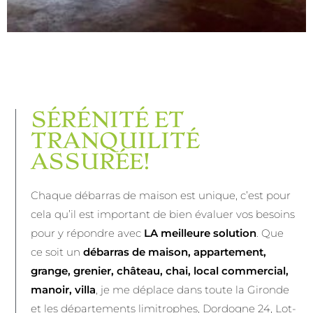
SÉRÉNITÉ ET
TRANQUILITÉ
ASSURÉE!
Chaque débarras de maison est unique, c’est pour
cela qu’il est important de bien évaluer vos besoins
pour y répondre avec
LA meilleure solution
. Que
ce soit un
débarras de maison, appartement,
grange, grenier, château, chai, local commercial,
manoir, villa
, je me déplace dans toute la Gironde
et les départements limitrophes, Dordogne 24, Lot-