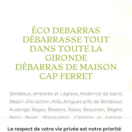
ÉCO DEBARRAS
DÉBARRASSE TOUT
DANS TOUTE LA
GIRONDE
DÉBARRAS DE MAISON
CAP FERRET
Bordeaux,
Ambarès et Lagrave,
Andernos les bains,
Bassin d’Arcachon,
Arès,
Artigues près de Bordeaux,
Audenge,
Bagas,
Bassens,
Bazas,
Beautiran,
Bègles,
Belin Beliet,
Blanquefort,
Castillon la bataille,
Blayes,
Bruges,
Cadaujac,
Canéjan,
Carbon Blanc,
Le respect de votre vie privée est notre priorité