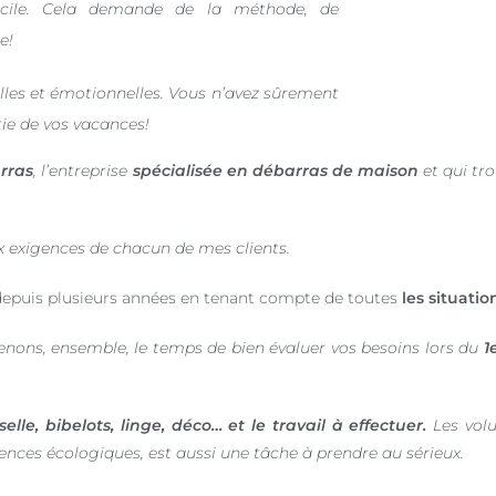
cile.
Cela demande de la méthode, de
e!
lles et émotionnelles. Vous n’avez sûrement
tie de vos vacances!
rras
, l’entreprise
spécialisée en débarras de maison
et qui tr
 exigences de chacun de mes clients.
epuis plusieurs années en tenant compte de toutes
les situatio
renons, ensemble, le temps de bien évaluer vos besoins lors du
1
lle, bibelots, linge, déco… et le travail à effectuer.
Les vol
nces écologiques, est aussi une tâche à prendre au sérieux.