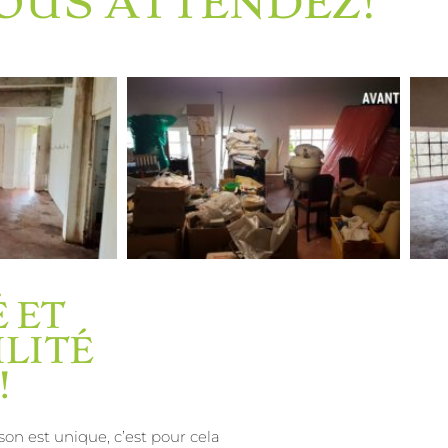
VOUS ATTENDEZ!
 ET
LITÉ
!
n est unique, c’est pour cela