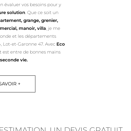
en évaluer vos besoins pour y
ure solution
. Que ce soit un
artement, grange, grenier,
mercial, manoir, villa
, je me
ronde et les départements
, Lot-et-Garonne 47. Avec
Eco
 est entre de bonnes mains
seconde vie.
SAVOIR +
STIMATION, UN DEVIS GRATUIT