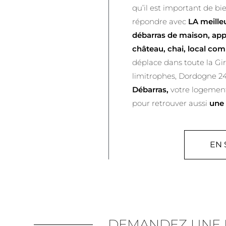
qu’il est important de bi
répondre avec
LA meille
débarras de maison, app
château, chai, local com
déplace dans toute la Gi
limitrophes, Dordogne 24
Débarras,
votre logement
pour retrouver aussi
une 
EN 
DEMANDEZ UNE E